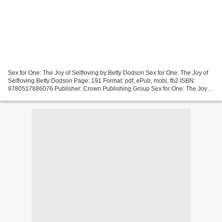
Sex for One: The Joy of Selfloving by Betty Dodson Sex for One: The Joy of
Selfloving Betty Dodson Page: 191 Format: pdf, ePub, mobi, fb2 ISBN:
9780517886076 Publisher: Crown Publishing Group Sex for One: The Joy of
Selfloving Electronic books pdf free...