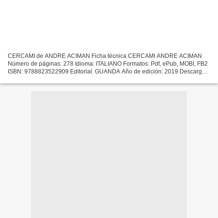
CERCAMI de ANDRE ACIMAN Ficha técnica CERCAMI ANDRE ACIMAN
Número de páginas: 278 Idioma: ITALIANO Formatos: Pdf, ePub, MOBI, FB2
ISBN: 9788823522909 Editorial: GUANDA Año de edición: 2019 Descargar
eBook gratis Leer nuevos libros en línea gratis sin...