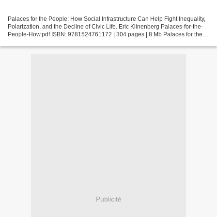
Palaces for the People: How Social Infrastructure Can Help Fight Inequality,
Polarization, and the Decline of Civic Life. Eric Klinenberg Palaces-for-the-
People-How.pdf ISBN: 9781524761172 | 304 pages | 8 Mb Palaces for the
People: How Social Infrastructure...
Publicité