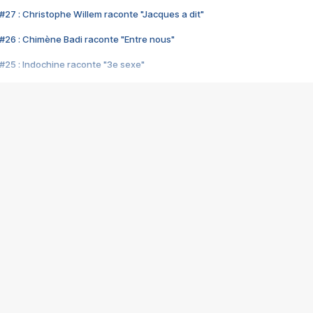
#27 : Christophe Willem raconte "Jacques a dit"
#26 : Chimène Badi raconte "Entre nous"
#25 : Indochine raconte "3e sexe"
#24 : Zaho raconte "C'est chelou"
#23 : Patrick Bruel raconte "Au café des délices"
#22 : Kyo raconte "Le chemin"
#21 : Nolwenn Leroy raconte "Cassé"
#20 : Patrick Hernandez raconte "Born to be alive"
#19 : Lorie raconte "Près de moi"
#18 : Michael Jones raconte "A nos actes manqués" (avec Jean-Jacque
#17 : Khaled raconte "Aïcha"
#16 : Corneille raconte "Parce qu'on vient de loin"