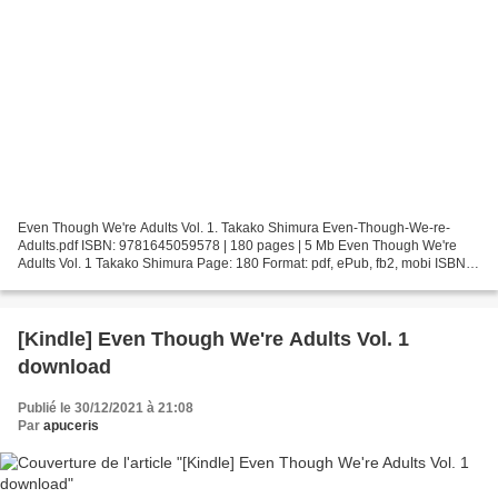
Even Though We're Adults Vol. 1. Takako Shimura Even-Though-We-re-
Adults.pdf ISBN: 9781645059578 | 180 pages | 5 Mb Even Though We're
Adults Vol. 1 Takako Shimura Page: 180 Format: pdf, ePub, fb2, mobi ISBN:
9781645059578 Publisher: Seven Seas Entertainment...
[Kindle] Even Though We're Adults Vol. 1
download
Publié le 30/12/2021 à 21:08
Par
apuceris