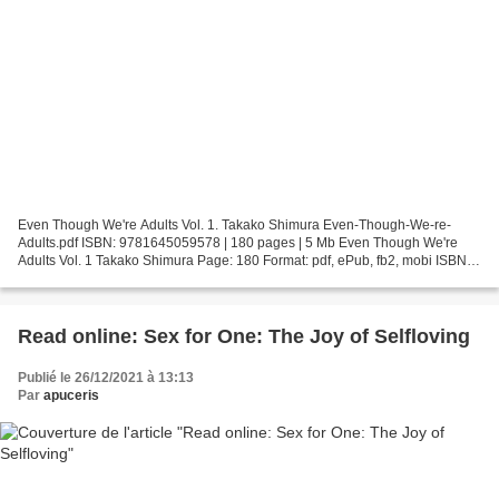
Even Though We're Adults Vol. 1. Takako Shimura Even-Though-We-re-
Adults.pdf ISBN: 9781645059578 | 180 pages | 5 Mb Even Though We're
Adults Vol. 1 Takako Shimura Page: 180 Format: pdf, ePub, fb2, mobi ISBN:
9781645059578 Publisher: Seven Seas Entertainment...
Read online: Sex for One: The Joy of Selfloving
Publié le 26/12/2021 à 13:13
Par
apuceris