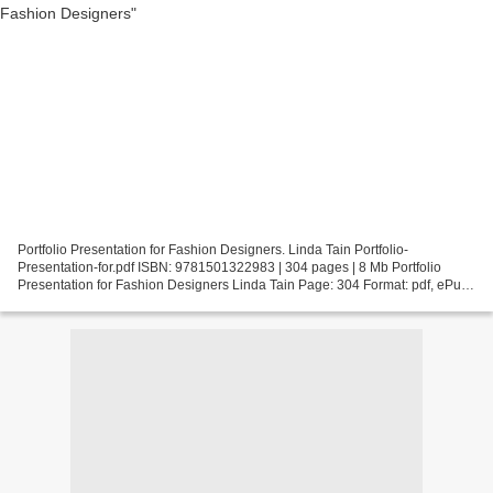
Portfolio Presentation for Fashion Designers. Linda Tain Portfolio-
Presentation-for.pdf ISBN: 9781501322983 | 304 pages | 8 Mb Portfolio
Presentation for Fashion Designers Linda Tain Page: 304 Format: pdf, ePub,
fb2, mobi ISBN: 9781501322983 Publisher:...