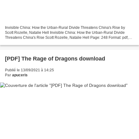
Invisible China: How the Urban-Rural Divide Threatens China's Rise by
Scott Rozelle, Natalie Hell Invisible China: How the Urban-Rural Divide
Threatens China's Rise Scott Rozelle, Natalie Hell Page: 248 Format: pdf,
ePub, mobi, fb2 ISBN: 9780226739526...
[PDF] The Rage of Dragons download
Publié le 13/09/2021 à 14:25
Par
apuceris