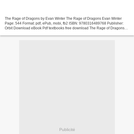
The Rage of Dragons by Evan Winter The Rage of Dragons Evan Winter
Page: 544 Format: pdf, ePub, mobi, fb2 ISBN: 9780316489768 Publisher:
Orbit Download eBook Pdf textbooks free download The Rage of Dragons
RTF in English Rage of Dragons | Forgotten Realms...
Publicité