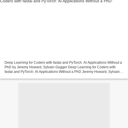
Deep Learning for Coders with fastai and PyTorch: AI Applications Without a
PhD by Jeremy Howard, Sylvain Gugger Deep Learning for Coders with
fastai and PyTorch: AI Applications Without a PhD Jeremy Howard, Sylvain
Gugger Page: 582 Format: pdf, ePub,...