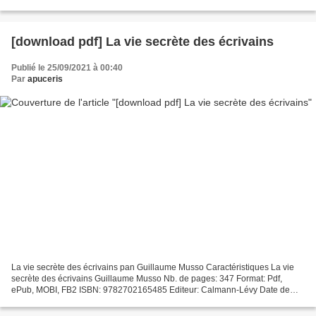
Quality Care John J Nance Page:...
[download pdf] La vie secrète des écrivains
Publié le 25/09/2021 à 00:40
Par
apuceris
La vie secrète des écrivains pan Guillaume Musso Caractéristiques La vie
secrète des écrivains Guillaume Musso Nb. de pages: 347 Format: Pdf,
ePub, MOBI, FB2 ISBN: 9782702165485 Editeur: Calmann-Lévy Date de
parution: 2019 Télécharger eBook gratuit Electronic...