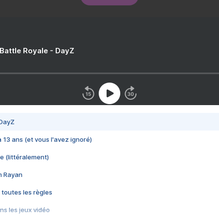
 Battle Royale - DayZ
 DayZ
 a 13 ans (et vous l'avez ignoré)
e (littéralement)
im Rayan
 toutes les règles
s les jeux vidéo